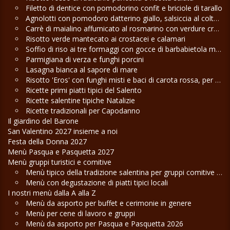
Filetto di dentice con pomodorino confit e briciole di tarallo
Agnolotti con pomodoro datterino giallo, salsiccia al coltello e pecorino
Carrè di maialino affumicato al rosmarino con verdure croccanti
Risotto verde mantecato ai crostacei e calamari
Soffio di riso ai tre formaggi con gocce di barbabietola maliziosa
Parmigiana di verza e funghi porcini
Lasagna bianca al sapore di mare
Risotto 'Eros' con funghi misti e baci di carota rossa, per San Valentino
Ricette primi piatti tipici del Salento
Ricette salentine tipiche Natalizie
Ricette tradizionali per Capodanno
Il giardino del Barone
San Valentino 2027 insieme a noi
Festa della Donna 2027
Menù Pasqua e Pasquetta 2027
Menù gruppi turistici e comitive
Menù tipico della tradizione salentina per gruppi comitive e cene di lavoro
Menù con degustazione di piatti tipici locali
I nostri menù dalla A alla Z
Menù da asporto per buffet e cerimonie in genere
Menù per cene di lavoro e gruppi
Menù da asporto per Pasqua e Pasquetta 2026