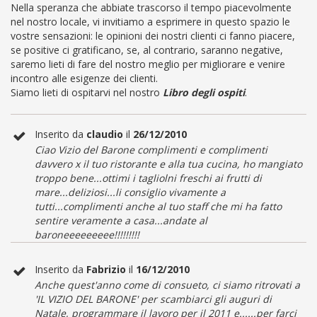
Nella speranza che abbiate trascorso il tempo piacevolmente
nel nostro locale, vi invitiamo a esprimere in questo spazio le
vostre sensazioni: le opinioni dei nostri clienti ci fanno piacere,
se positive ci gratificano, se, al contrario, saranno negative,
saremo lieti di fare del nostro meglio per migliorare e venire
incontro alle esigenze dei clienti.
Siamo lieti di ospitarvi nel nostro
Libro degli ospiti
.
Inserito da
claudio
il
26/12/2010
Ciao Vizio del Barone complimenti e complimenti
davvero x il tuo ristorante e alla tua cucina, ho mangiato
troppo bene...ottimi i tagliolni freschi ai frutti di
mare...deliziosi...li consiglio vivamente a
tutti...complimenti anche al tuo staff che mi ha fatto
sentire veramente a casa...andate al
baroneeeeeeeee!!!!!!!!!
Inserito da
Fabrizio
il
16/12/2010
Anche quest'anno come di consueto, ci siamo ritrovati a
'IL VIZIO DEL BARONE' per scambiarci gli auguri di
Natale, programmare il lavoro per il 2011 e......per farci