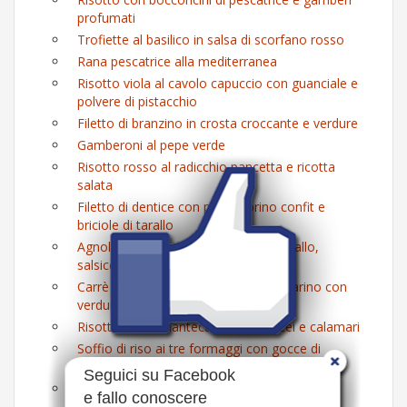
profumati
Trofiette al basilico in salsa di scorfano rosso
Rana pescatrice alla mediterranea
Risotto viola al cavolo capuccio con guanciale e
polvere di pistacchio
Filetto di branzino in crosta croccante e verdure
Gamberoni al pepe verde
Risotto rosso al radicchio pancetta e ricotta
salata
Filetto di dentice con pomodorino confit e
briciole di tarallo
Agnolotti con pomodoro datterino giallo,
salsiccia al coltello e pecorino
Carrè di maialino affumicato al rosmarino con
verdure croccanti
Risotto verde mantecato ai crostacei e calamari
Soffio di riso ai tre formaggi con gocce di
barbabietola maliziosa
Seguici su Facebook
Parmigiana di verza e funghi porcini
e fallo conoscere