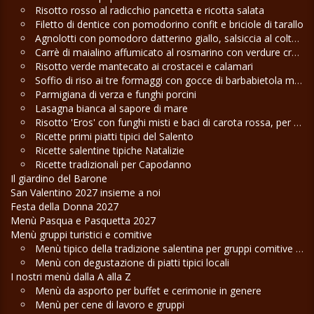
Risotto rosso al radicchio pancetta e ricotta salata
Filetto di dentice con pomodorino confit e briciole di tarallo
Agnolotti con pomodoro datterino giallo, salsiccia al coltello e pecorino
Carrè di maialino affumicato al rosmarino con verdure croccanti
Risotto verde mantecato ai crostacei e calamari
Soffio di riso ai tre formaggi con gocce di barbabietola maliziosa
Parmigiana di verza e funghi porcini
Lasagna bianca al sapore di mare
Risotto 'Eros' con funghi misti e baci di carota rossa, per San Valentino
Ricette primi piatti tipici del Salento
Ricette salentine tipiche Natalizie
Ricette tradizionali per Capodanno
Il giardino del Barone
San Valentino 2027 insieme a noi
Festa della Donna 2027
Menù Pasqua e Pasquetta 2027
Menù gruppi turistici e comitive
Menù tipico della tradizione salentina per gruppi comitive e cene di lavoro
Menù con degustazione di piatti tipici locali
I nostri menù dalla A alla Z
Menù da asporto per buffet e cerimonie in genere
Menù per cene di lavoro e gruppi