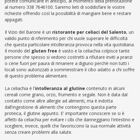
potete comunicarle in anticipo, al momento della prenotazione
al numero 338 7646100. Saremo lieti di soddisfare le vostre
richieste offrendo così la possibilità di mangiare bene e restare
appagati.
Il Vizio del Barone è un
ristorante per celiaci del Salento
, un
valido punto di riferimento per chi vuole superare le difficoltà
che questa particolare intolleranza provoca nella vita quotidiana.
Il mondo del
gluten free
è vasto e la celiachia colpisce tante
persone che spesso si vedono costretti a rifiutare inviti a pranzi
o cene fuori per paura di rimanere a digiuno perchè non tutti i
locali sono autorizzati a somministrare il cibo adatto a chi soffre
di questo problema alimentare.
La celiachia è l'
intolleranza al glutine
contenuto in alcuni
cereali come grano, orzo, frumento e segale. Non è data dal
contatto come altre allergie ad alimenti, ma è indotta
dall'ingestione di alimenti che contengono questa parte
proteica, il glutine appunto. E' importante conoscere se si è
affetti da celiachia per evitare i cibi che danneggiano l'intestino e
scegliere, invece, quelli che favoriscono la sua normale attività
senza creare problemi alla salute.