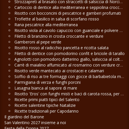
Strozzapreti al brasato con straccetti di salsiccia di Norcia e funghi misti
Cartoccio di dentice alla mediterranea e seppiolina croccante
Risotto con bocconcini di pescatrice e gamberi profumati
Trofiette al basilico in salsa di scorfano rosso
Rana pescatrice alla mediterranea
Risotto viola al cavolo capuccio con guanciale e polvere di pistacchio
Filetto di branzino in crosta croccante e verdure
Gamberoni al pepe verde
Risotto rosso al radicchio pancetta e ricotta salata
Filetto di dentice con pomodorino confit e briciole di tarallo
Agnolotti con pomodoro datterino giallo, salsiccia al coltello e pecorino
Carrè di maialino affumicato al rosmarino con verdure croccanti
Risotto verde mantecato ai crostacei e calamari
Soffio di riso ai tre formaggi con gocce di barbabietola maliziosa
Parmigiana di verza e funghi porcini
Lasagna bianca al sapore di mare
Risotto 'Eros' con funghi misti e baci di carota rossa, per San Valentino
Ricette primi piatti tipici del Salento
Ricette salentine tipiche Natalizie
Ricette tradizionali per Capodanno
Il giardino del Barone
San Valentino 2027 insieme a noi
Festa della Donna 2027